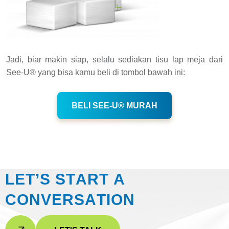
Jadi, biar makin siap, selalu sediakan tisu lap meja dari
See-U® yang bisa kamu beli di tombol bawah ini:
BELI SEE-U® MURAH
L
E
T
’
S
S
T
A
R
T
A
C
O
N
V
E
R
S
A
T
I
O
N