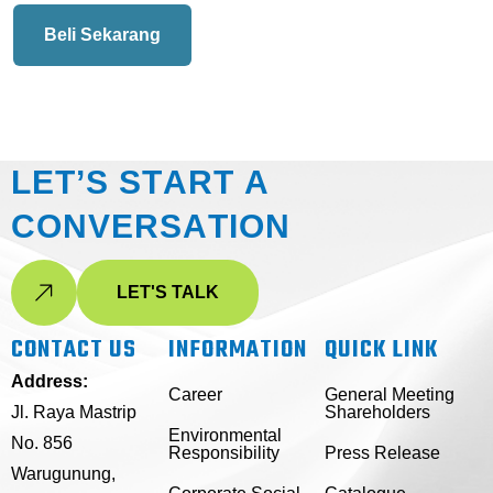
Beli Sekarang
L
E
T
’
S
S
T
A
R
T
A
C
O
N
V
E
R
S
A
T
I
O
N
LET'S TALK
CONTACT US
INFORMATION
QUICK LINK
Address:
Career
General Meeting
Jl. Raya Mastrip
Shareholders
Environmental
No. 856
Responsibility
Press Release
Warugunung,