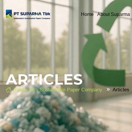
Home
About Suparma
ARTICLES
Indonesia's Sustainable Paper Company
Articles