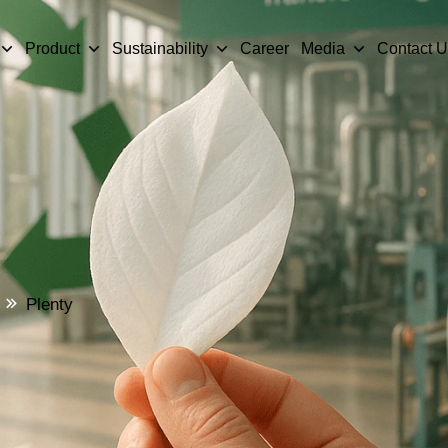
Product
Sustainability
Career
Media
Contact U
Plenty