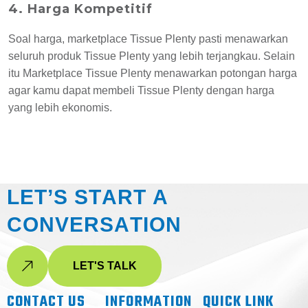
4. Harga Kompetitif
Soal harga, marketplace Tissue Plenty pasti menawarkan
seluruh produk Tissue Plenty yang lebih terjangkau. Selain
itu Marketplace Tissue Plenty menawarkan potongan harga
agar kamu dapat membeli Tissue Plenty dengan harga
yang lebih ekonomis.
L
E
T
’
S
S
T
A
R
T
A
C
O
N
V
E
R
S
A
T
I
O
N
LET'S TALK
CONTACT US
INFORMATION
QUICK LINK