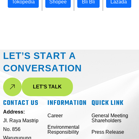
Tokopedia
Shopee
Bli Bli
Lazada
L
E
T
’
S
S
T
A
R
T
A
C
O
N
V
E
R
S
A
T
I
O
N
LET'S TALK
CONTACT US
INFORMATION
QUICK LINK
Address:
Career
General Meeting
Jl. Raya Mastrip
Shareholders
Environmental
No. 856
Responsibility
Press Release
Warugunung,