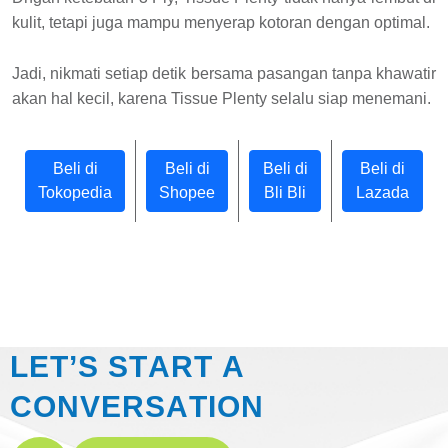
kulit, tetapi juga mampu menyerap kotoran dengan optimal.
Jadi, nikmati setiap detik bersama pasangan tanpa khawatir
akan hal kecil, karena Tissue Plenty selalu siap menemani.
Beli di
Beli di
Beli di
Beli di
Tokopedia
Shopee
Bli Bli
Lazada
L
E
T
’
S
S
T
A
R
T
A
C
O
N
V
E
R
S
A
T
I
O
N