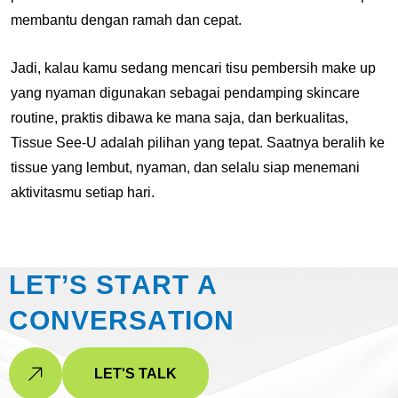
membantu dengan ramah dan cepat.
Jadi, kalau kamu sedang mencari tisu pembersih make up
yang nyaman digunakan sebagai pendamping skincare
routine, praktis dibawa ke mana saja, dan berkualitas,
Tissue See-U adalah pilihan yang tepat. Saatnya beralih ke
tissue yang lembut, nyaman, dan selalu siap menemani
aktivitasmu setiap hari.
L
E
T
’
S
S
T
A
R
T
A
C
O
N
V
E
R
S
A
T
I
O
N
LET'S TALK